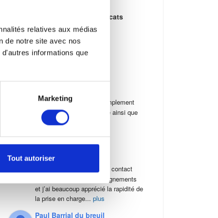
Cabinet Schaeffer Avocats
Paris
nnalités relatives aux médias
4.1
on de notre site avec nos
Basé sur 105 avis
 d'autres informations que
Ali YOUSAF
2 mois
Marketing
Tout simplement 
merci pour votre  réactivité ainsi que 
votre écoute et conseil

Je recommande fortement
Isabel de Barros
2 mois
Tout autoriser
J’ai pris contact 
pour avoir quelques renseignements 
et j’ai beaucoup apprécié la rapidité de 
la prise en charge
...
plus
Paul Barrial du breuil