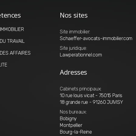
tences
Nos sites
 IMMOBILIER
Site immobilier:
Schaeffer-avocats-immobilier.com
 DU TRAVAIL
Site juridique:
 DES AFFAIRES
Lawperationnel.com
LITE
Adresses
Cabinets principaux:
10 rue louis vicat - 75015 Paris
18 grande rue - 91260 JUIVISY
Nos bureaux:
Bobigny
Montpellier
Bourg-la-Reine