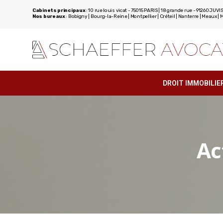
Cabinets principaux
: 10 rue louis vicat - 75015 PARIS | 18 grande rue - 91260 J
Nos bureaux
: Bobigny | Bourg-la-Reine | Montpellier | Créteil | Nanterre | Meaux | 
DROIT IMMOBILIE
Ac