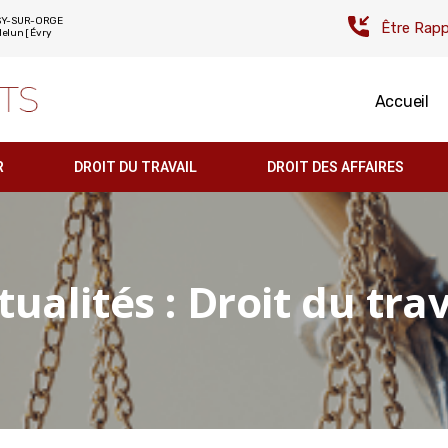
UVISY-SUR-ORGE
Être Rapp
Melun [ Évry
Accueil
R
DROIT DU TRAVAIL
DROIT DES AFFAIRES
tualités : Droit du trav